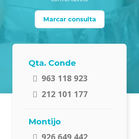
Marcar consulta
Qta. Conde
963 118 923
212 101 177
Montijo
926 649 442